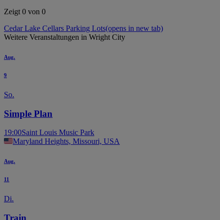
Zeigt 0 von 0
Cedar Lake Cellars Parking Lots
(opens in new tab)
Weitere Veranstaltungen in Wright City
Aug.
9
So.
Simple Plan
19:00
Saint Louis Music Park
Maryland Heights, Missouri, USA
Aug.
11
Di.
Train