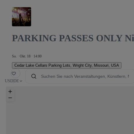
PARKING PASSES ONLY Night
KING GA
So. · Okt. 18 · 14:00
Cedar Lake Cellars Parking Lots
,
Wright City, Missouri, USA
avorit
USD
DE