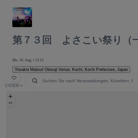
第７３回 よさこい祭り（
Mo. 10. Aug. • 13:15
Yosakoi Matsuri Otesuji Venue
,
Kochi, Kochi Prefecture, Japan
avorit
USD
DE