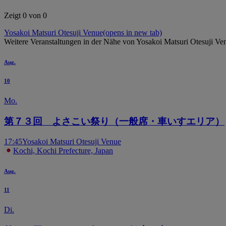
Zeigt 0 von 0
Yosakoi Matsuri Otesuji Venue
(opens in new tab)
Weitere Veranstaltungen in der Nähe von Yosakoi Matsuri Otesuji Ve
Aug.
10
Mo.
第７３回 よさこい祭り（一般席・車いすエリア）
17:45
Yosakoi Matsuri Otesuji Venue
Kochi, Kochi Prefecture, Japan
Aug.
11
Di.