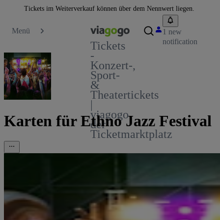
Tickets im Weiterverkauf können über dem Nennwert liegen.
Menü
1 new
notification
Tickets
-
Konzert-,
Sport-
&
Theatertickets
|
viagogo
Karten für Ethno Jazz Festival
der
Ticketmarktplatz