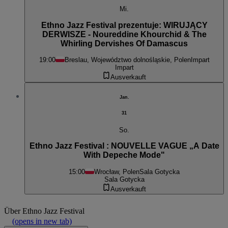
Mi.
Ethno Jazz Festival prezentuje: WIRUJĄCY
DERWISZE - Noureddine Khourchid & The
Whirling Dervishes Of Damascus
19:00
Breslau, Województwo dolnośląskie, Polen
Impart
Impart
Ausverkauft
Jan.
31
So.
Ethno Jazz Festival : NOUVELLE VAGUE „A Date
With Depeche Mode"
15:00
Wrocław, Polen
Sala Gotycka
Sala Gotycka
Ausverkauft
Über
Ethno Jazz Festival
(opens in new tab)