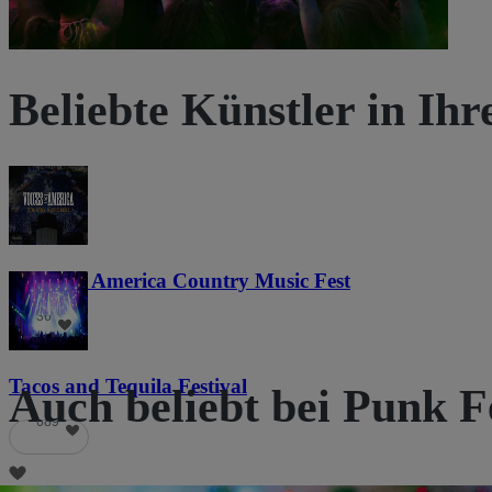
Beliebte Künstler in Ih
Voices of America Country Music Fest
36
Tacos and Tequila Festival
Auch beliebt bei Punk F
689