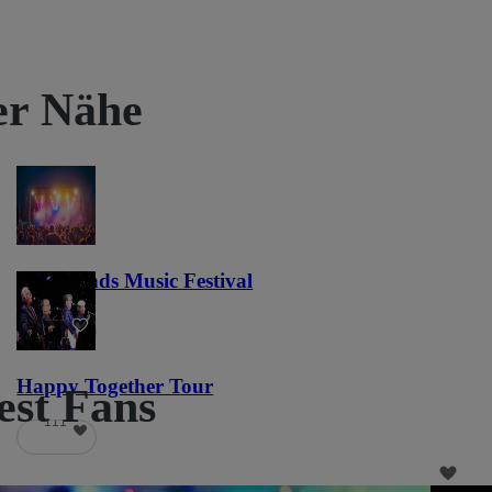
rer Nähe
Lost Lands Music Festival
121
Happy Together Tour
est Fans
111