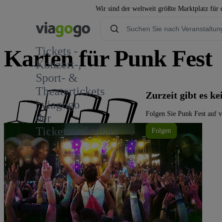
Wir sind der weltweit größte Marktplatz für
Tickets -
Karten für Punk Fest
Konzert-,
Sport- &
Theatertickets
Zurzeit gibt es k
| viagogo
Folgen Sie Punk Fest auf v
der
Ticketmarktplatz
Folgen