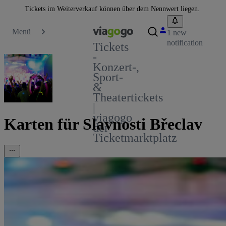
Tickets im Weiterverkauf können über dem Nennwert liegen.
Menü
1 new
notification
Tickets
-
Konzert-,
Sport-
&
Theatertickets
|
viagogo
Karten für Slavnosti Břeclav
der
Ticketmarktplatz