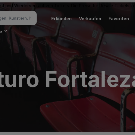
Kauf und Wiederverkauf von Tickets. Die Preise für Resale-Tickets 
Erkunden
Verkaufen
Favoriten
e
turo Fortalez