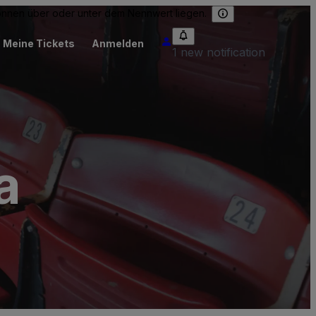
können über oder unter dem Nennwert liegen.
Meine Tickets
Anmelden
1 new notification
a