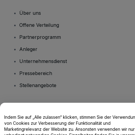
Über uns
Offene Verteilung
Partnerprogramm
Anleger
Unternehmensdienst
Pressebereich
Stellenangebote
Haben Sie Fragen?
Indem Sie auf „Alle zulassen“ klicken, stimmen Sie der Verwendu
Hilfe-Center / Kontakt
von Cookies zur Verbesserung der Funktionalität und
Marketingrelevanz der Website zu. Ansonsten verwenden wir nur