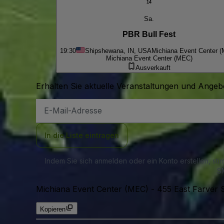
14
Sa.
PBR Bull Fest
19:30
Shipshewana, IN, USA
Michiana Event Center 
Michiana Event Center (MEC)
Ausverkauft
Erhalten Sie aktuelle Veranstaltungen und Angebo
E-
Mail-
Adresse
In die Liste eintragen
Indem Sie sich anmelden oder ein Konto erstellen, st
SM
Michiana Event Center (MEC)
-
455 East Farver 
Kopieren