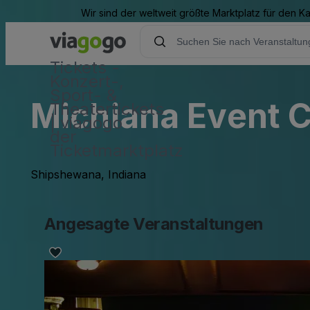
Wir sind der weltweit größte Marktplatz für den 
Tickets -
Konzert-,
Sport- &
Michiana Event 
Theatertickets
| viagogo
der
Ticketmarktplatz
Shipshewana, Indiana
Angesagte Veranstaltungen