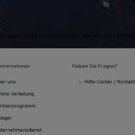
it 100%igem Vertrauen Tickets kaufen und verkaufen können
Unternehmen
Haben Sie Fragen?
er uns
Hilfe-Center / Kontakt
fene Verteilung
rtnerprogramm
leger
ternehmensdienst