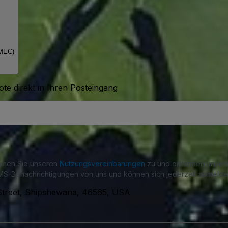
(MEC)
te direkt in Ihren Posteingang
immen Sie unseren
Nutzungsvereinbarungen
zu und erkennen unse
S-Benachrichtigungen von uns und können sich jederzeit abmelde
Street, Shipshewana, 46565, USA