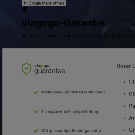
In Google Maps öffnen
viagogo-Garantie.
Wir stehen hinter jeder Bestellung, damit Sie m
Unser 
Üb
Weltklasse-Sicherheitskontrollen
Of
Pa
Transparente Preisgestaltung
An
Un
100-prozentige Bestellgarantie