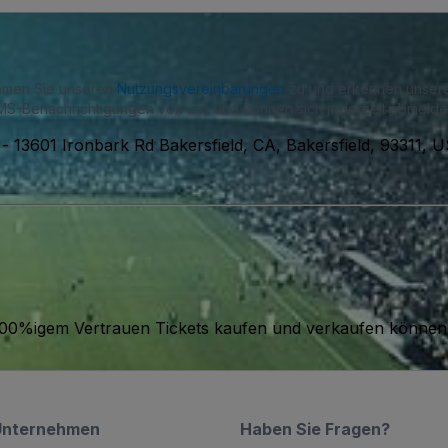
immen Sie unseren
Nutzungsvereinbarungen
zu und erkennen unse
S-Benachrichtigungen von uns und können sich jederzeit abmelde
-
13601 Ironbark Rd Bakersfield, CA, Bakersfield, 93311, 
it 100%igem Vertrauen Tickets kaufen und verkaufen können
Unternehmen
Haben Sie Fragen?