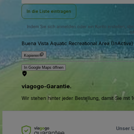
Adresse
In die Liste eintragen
Indem Sie sich anmelden oder ein Konto erstellen, st
SM
Buena Vista Aquatic Recreational Area (InActive)
Kopieren
In Google Maps öffnen
viagogo-Garantie.
Wir stehen hinter jeder Bestellung, damit Sie m
Unser 