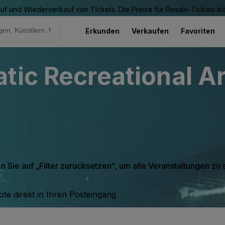
Kauf und Wiederverkauf von Tickets. Die Preise für Resale-Tickets 
Erkunden
Verkaufen
Favoriten
tic Recreational Ar
en Sie auf „Filter zurücksetzen“, um alle Veranstaltungen zu
te direkt in Ihren Posteingang