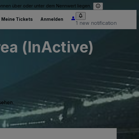
können über oder unter dem Nennwert liegen.
Meine Tickets
Anmelden
1 new notification
ea (InActive)
 sehen.