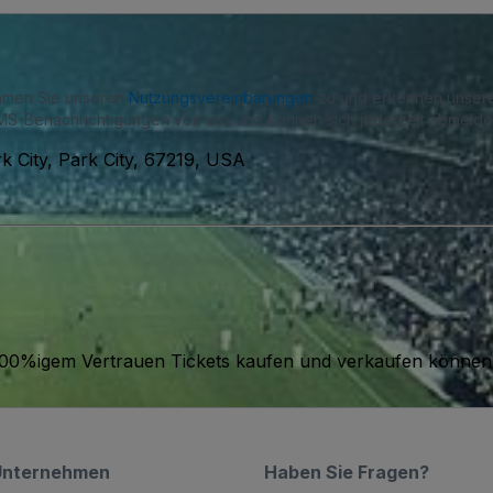
immen Sie unseren
Nutzungsvereinbarungen
zu und erkennen unse
S-Benachrichtigungen von uns und können sich jederzeit abmelde
 City, Park City, 67219, USA
it 100%igem Vertrauen Tickets kaufen und verkaufen können
Unternehmen
Haben Sie Fragen?