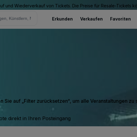
Kauf und Wiederverkauf von Tickets. Die Preise für Resale-Tickets 
Erkunden
Verkaufen
Favoriten
en Sie auf „Filter zurücksetzen“, um alle Veranstaltungen zu
te direkt in Ihren Posteingang