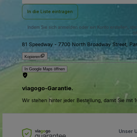
Adresse
In die Liste eintragen
Indem Sie sich anmelden oder ein Konto erstellen, st
SM
81 Speedway
-
7700 North Broadway Street, Park
Kopieren
In Google Maps öffnen
viagogo-Garantie.
Wir stehen hinter jeder Bestellung, damit Sie m
Unser 