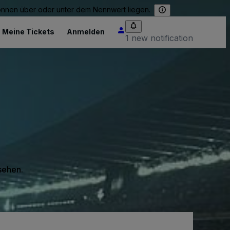
können über oder unter dem Nennwert liegen.
Meine Tickets
Anmelden
1 new notification
 sehen.