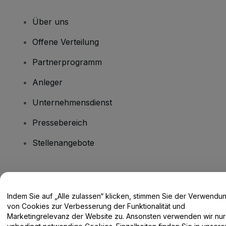
Über uns
Offene Verteilung
Partnerprogramm
Anleger
Unternehmensdienst
Pressebereich
Stellenangebote
Haben Sie Fragen?
Indem Sie auf „Alle zulassen“ klicken, stimmen Sie der Verwendu
Hilfe-Center / Kontakt
von Cookies zur Verbesserung der Funktionalität und
Marketingrelevanz der Website zu. Ansonsten verwenden wir nur