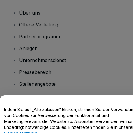
Über uns
Offene Verteilung
Partnerprogramm
Anleger
Unternehmensdienst
Pressebereich
Stellenangebote
Haben Sie Fragen?
Indem Sie auf „Alle zulassen“ klicken, stimmen Sie der Verwendu
von Cookies zur Verbesserung der Funktionalität und
Hilfe-Center / Kontakt
Marketingrelevanz der Website zu. Ansonsten verwenden wir nur
unbedingt notwendige Cookies. Einzelheiten finden Sie in unsere