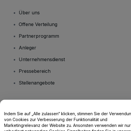
Über uns
Offene Verteilung
Partnerprogramm
Anleger
Unternehmensdienst
Pressebereich
Stellenangebote
Haben Sie Fragen?
Indem Sie auf „Alle zulassen“ klicken, stimmen Sie der Verwendu
Hilfe-Center / Kontakt
von Cookies zur Verbesserung der Funktionalität und
Marketingrelevanz der Website zu. Ansonsten verwenden wir nur