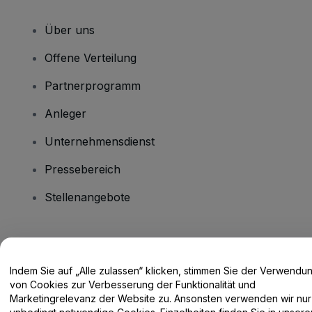
Über uns
Offene Verteilung
Partnerprogramm
Anleger
Unternehmensdienst
Pressebereich
Stellenangebote
Haben Sie Fragen?
Indem Sie auf „Alle zulassen“ klicken, stimmen Sie der Verwendu
Hilfe-Center / Kontakt
von Cookies zur Verbesserung der Funktionalität und
Marketingrelevanz der Website zu. Ansonsten verwenden wir nur