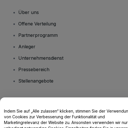
Über uns
Offene Verteilung
Partnerprogramm
Anleger
Unternehmensdienst
Pressebereich
Stellenangebote
Haben Sie Fragen?
Indem Sie auf „Alle zulassen“ klicken, stimmen Sie der Verwendu
Hilfe-Center / Kontakt
von Cookies zur Verbesserung der Funktionalität und
Marketingrelevanz der Website zu. Ansonsten verwenden wir nur