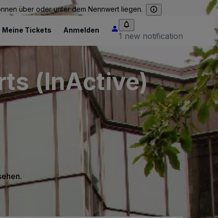
können über oder unter dem Nennwert liegen.
Meine Tickets
Anmelden
1 new notification
ts (InActive)
 sehen.