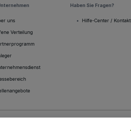
Unternehmen
Haben Sie Fragen?
er uns
Hilfe-Center / Kontakt
fene Verteilung
rtnerprogramm
leger
ternehmensdienst
essebereich
ellenangebote
men
inen Geschäftsbedingungen
und die
Datenschutzerklärung
sowie die
Cookie