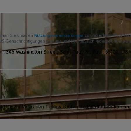
immen Sie unseren
Nutzungsvereinbarungen
zu und erkennen unse
S-Benachrichtigungen von uns und können sich jederzeit abmelde
)
-
345 Washington Street, Saint Paul, St. Paul, 55102, US
it 100%igem Vertrauen Tickets kaufen und verkaufen können