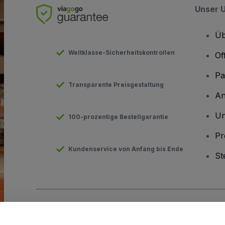
Unser 
Üb
Weltklasse-Sicherheitskontrollen
Of
Pa
Transparente Preisgestaltung
An
Un
100-prozentige Bestellgarantie
Pr
Kundenservice von Anfang bis Ende
St
Urheberrecht © viagogo GmbH 2026
Angaben zum Unterneh
Durch die Nutzung dieser Website akzeptieren Sie die
Allgeme