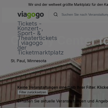
Wir sind der weltweit größte Marktplatz für den 
Tickets -
Konzert-,
Sport- &
Ordway Center fo
Theatertickets
| viagogo
der
Ticketmarktplatz
St. Paul, Minnesota
Keine Veranstaltungen innerhalb Ihrer Filter. Klick
Filter zurücksetzen
Erhalten Sie aktuelle Veranstaltungen und Angebo