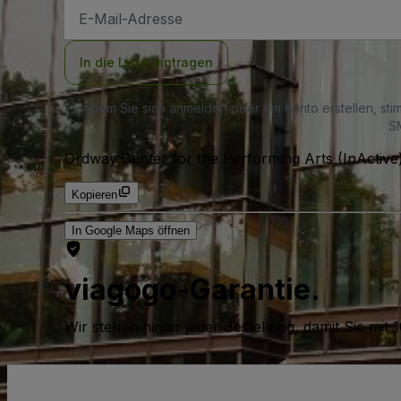
E-
Mail-
Adresse
In die Liste eintragen
Indem Sie sich anmelden oder ein Konto erstellen, st
SM
Ordway Center for the Performing Arts (InActive
Kopieren
In Google Maps öffnen
viagogo-Garantie.
Wir stehen hinter jeder Bestellung, damit Sie m