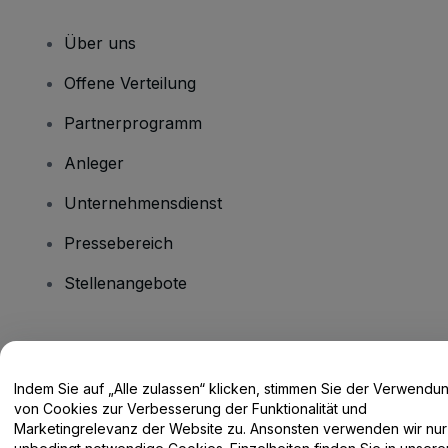
Über uns
Offene Verteilung
Partnerprogramm
Anleger
Unternehmensdienst
Pressebereich
Stellenangebote
Haben Sie Fragen?
Indem Sie auf „Alle zulassen“ klicken, stimmen Sie der Verwendu
Hilfe-Center / Kontakt
von Cookies zur Verbesserung der Funktionalität und
Marketingrelevanz der Website zu. Ansonsten verwenden wir nur