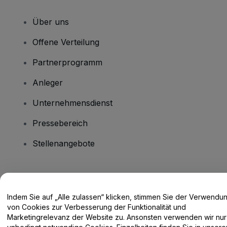
Über uns
Offene Verteilung
Partnerprogramm
Anleger
Unternehmensdienst
Pressebereich
Stellenangebote
Haben Sie Fragen?
Indem Sie auf „Alle zulassen“ klicken, stimmen Sie der Verwendu
Hilfe-Center / Kontakt
von Cookies zur Verbesserung der Funktionalität und
Marketingrelevanz der Website zu. Ansonsten verwenden wir nur