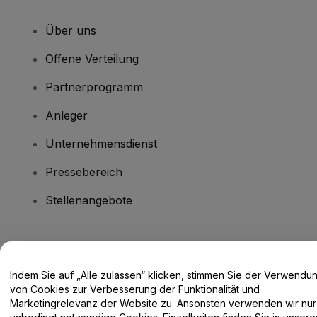
Über uns
Offene Verteilung
Partnerprogramm
Anleger
Unternehmensdienst
Pressebereich
Stellenangebote
Haben Sie Fragen?
Indem Sie auf „Alle zulassen“ klicken, stimmen Sie der Verwendu
Hilfe-Center / Kontakt
von Cookies zur Verbesserung der Funktionalität und
Marketingrelevanz der Website zu. Ansonsten verwenden wir nur