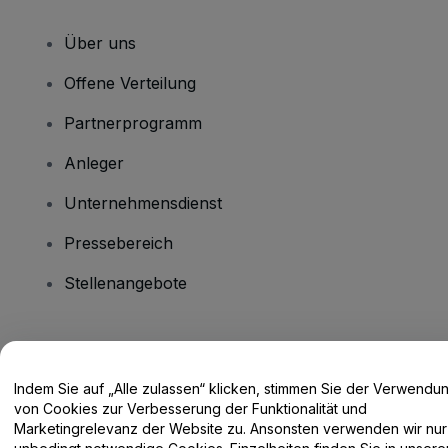
Über uns
Offene Verteilung
Partnerprogramm
Anleger
Unternehmensdienst
Pressebereich
Stellenangebote
Haben Sie Fragen?
Indem Sie auf „Alle zulassen“ klicken, stimmen Sie der Verwendu
Hilfe-Center / Kontakt
von Cookies zur Verbesserung der Funktionalität und
Marketingrelevanz der Website zu. Ansonsten verwenden wir nur