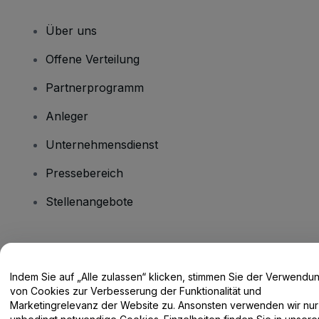
Über uns
Offene Verteilung
Partnerprogramm
Anleger
Unternehmensdienst
Pressebereich
Stellenangebote
Haben Sie Fragen?
Indem Sie auf „Alle zulassen“ klicken, stimmen Sie der Verwendu
Hilfe-Center / Kontakt
von Cookies zur Verbesserung der Funktionalität und
Marketingrelevanz der Website zu. Ansonsten verwenden wir nur