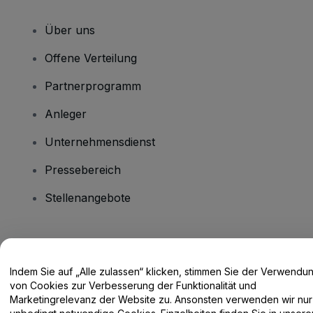
Über uns
Offene Verteilung
Partnerprogramm
Anleger
Unternehmensdienst
Pressebereich
Stellenangebote
Haben Sie Fragen?
Indem Sie auf „Alle zulassen“ klicken, stimmen Sie der Verwendu
Hilfe-Center / Kontakt
von Cookies zur Verbesserung der Funktionalität und
Marketingrelevanz der Website zu. Ansonsten verwenden wir nur