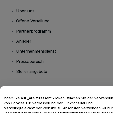
Über uns
Offene Verteilung
Partnerprogramm
Anleger
Unternehmensdienst
Pressebereich
Stellenangebote
Haben Sie Fragen?
Indem Sie auf „Alle zulassen“ klicken, stimmen Sie der Verwendu
Hilfe-Center / Kontakt
von Cookies zur Verbesserung der Funktionalität und
Marketingrelevanz der Website zu. Ansonsten verwenden wir nur