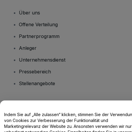
Über uns
Offene Verteilung
Partnerprogramm
Anleger
Unternehmensdienst
Pressebereich
Stellenangebote
Haben Sie Fragen?
Indem Sie auf „Alle zulassen“ klicken, stimmen Sie der Verwendu
Hilfe-Center / Kontakt
von Cookies zur Verbesserung der Funktionalität und
Marketingrelevanz der Website zu. Ansonsten verwenden wir nur