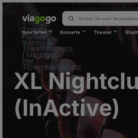
Wir sind der weltweit größte Marktplatz für den 
Tickets -
Sportarten
Konzerte
Theater
Städt
Konzert-,
Sport- &
Theatertickets
| viagogo
der
Ticketmarktplatz
XL Nightclu
(InActive)