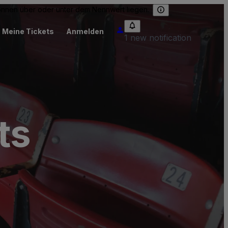
können über oder unter dem Nennwert liegen.
Meine Tickets
Anmelden
1 new notification
ts