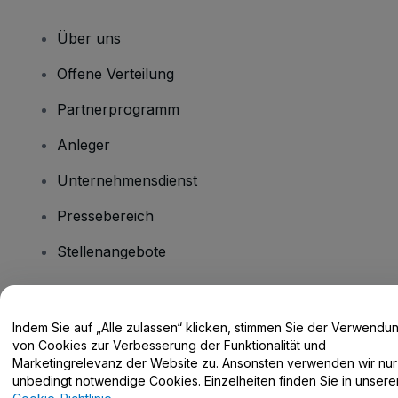
Über uns
Offene Verteilung
Partnerprogramm
Anleger
Unternehmensdienst
Pressebereich
Stellenangebote
Haben Sie Fragen?
Indem Sie auf „Alle zulassen“ klicken, stimmen Sie der Verwendu
von Cookies zur Verbesserung der Funktionalität und
Hilfe-Center / Kontakt
Marketingrelevanz der Website zu. Ansonsten verwenden wir nur
unbedingt notwendige Cookies. Einzelheiten finden Sie in unsere