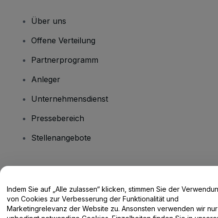
Über uns
Offene Verteilung
Partnerprogramm
Anleger
Unternehmensdienst
Pressebereich
Stellenangebote
Haben Sie Fragen?
Indem Sie auf „Alle zulassen“ klicken, stimmen Sie der Verwendu
Hilfe-Center / Kontakt
von Cookies zur Verbesserung der Funktionalität und
Marketingrelevanz der Website zu. Ansonsten verwenden wir nur