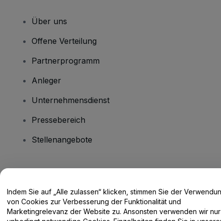
Über uns
Offene Verteilung
Partnerprogramm
Anleger
Unternehmensdienst
Pressebereich
Stellenangebote
Haben Sie Fragen?
Indem Sie auf „Alle zulassen“ klicken, stimmen Sie der Verwendu
Hilfe-Center / Kontakt
von Cookies zur Verbesserung der Funktionalität und
Marketingrelevanz der Website zu. Ansonsten verwenden wir nur