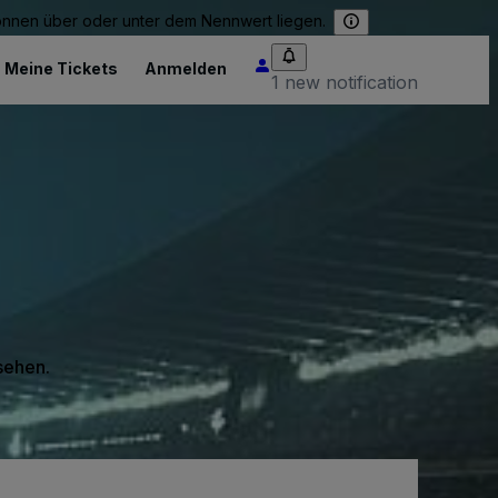
können über oder unter dem Nennwert liegen.
Meine Tickets
Anmelden
1 new notification
 sehen.