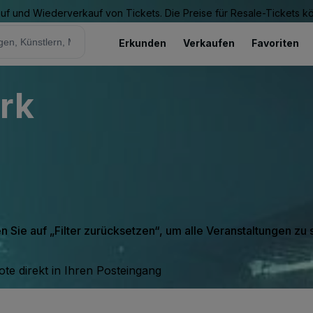
Kauf und Wiederverkauf von Tickets. Die Preise für Resale-Tickets 
Erkunden
Verkaufen
Favoriten
rk
en Sie auf „Filter zurücksetzen“, um alle Veranstaltungen zu
te direkt in Ihren Posteingang