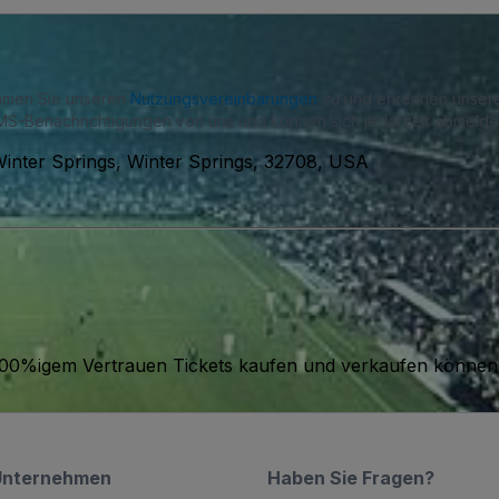
immen Sie unseren
Nutzungsvereinbarungen
zu und erkennen unse
S-Benachrichtigungen von uns und können sich jederzeit abmelde
Winter Springs, Winter Springs, 32708, USA
it 100%igem Vertrauen Tickets kaufen und verkaufen können
Unternehmen
Haben Sie Fragen?