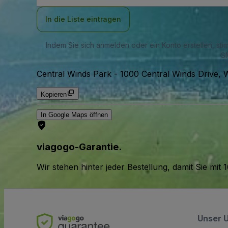
Adresse
In die Liste eintragen
Indem Sie sich anmelden oder ein Konto erstellen, st
SM
Central Winds Park
-
1000 Central Winds Drive, 
Kopieren
In Google Maps öffnen
viagogo-Garantie.
Wir stehen hinter jeder Bestellung, damit Sie m
Unser 