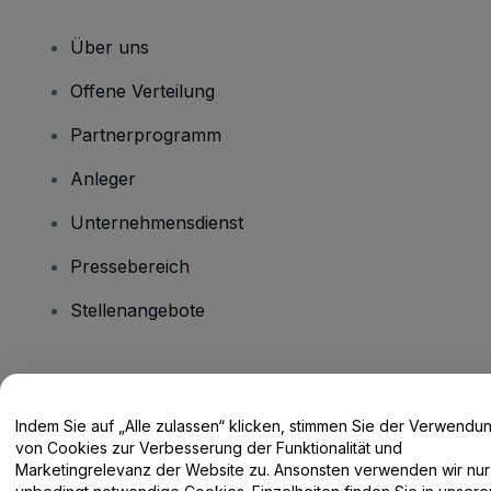
Über uns
Offene Verteilung
Partnerprogramm
Anleger
Unternehmensdienst
Pressebereich
Stellenangebote
Haben Sie Fragen?
Indem Sie auf „Alle zulassen“ klicken, stimmen Sie der Verwendu
Hilfe-Center / Kontakt
von Cookies zur Verbesserung der Funktionalität und
Marketingrelevanz der Website zu. Ansonsten verwenden wir nur