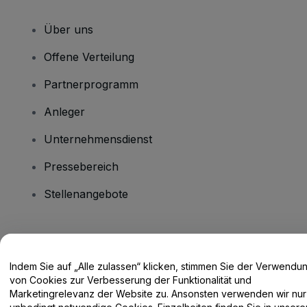
Über uns
Offene Verteilung
Partnerprogramm
Anleger
Unternehmensdienst
Pressebereich
Stellenangebote
Haben Sie Fragen?
Indem Sie auf „Alle zulassen“ klicken, stimmen Sie der Verwendu
Hilfe-Center / Kontakt
von Cookies zur Verbesserung der Funktionalität und
Marketingrelevanz der Website zu. Ansonsten verwenden wir nur