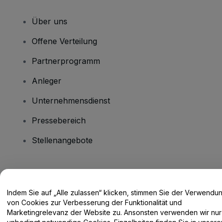
Über uns
Offene Verteilung
Partnerprogramm
Anleger
Unternehmensdienst
Pressebereich
Stellenangebote
Haben Sie Fragen?
Indem Sie auf „Alle zulassen“ klicken, stimmen Sie der Verwendu
Hilfe-Center / Kontakt
von Cookies zur Verbesserung der Funktionalität und
Marketingrelevanz der Website zu. Ansonsten verwenden wir nur