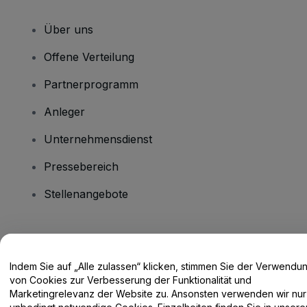
Über uns
Offene Verteilung
Partnerprogramm
Anleger
Unternehmensdienst
Pressebereich
Stellenangebote
Haben Sie Fragen?
Indem Sie auf „Alle zulassen“ klicken, stimmen Sie der Verwendu
Hilfe-Center / Kontakt
von Cookies zur Verbesserung der Funktionalität und
Marketingrelevanz der Website zu. Ansonsten verwenden wir nur