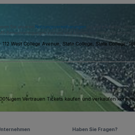
immen Sie unseren
Nutzungsvereinbarungen
zu und erkennen unse
S-Benachrichtigungen von uns und können sich jederzeit abmelde
-
112 West College Avenue, State College, State College, 1
it 100%igem Vertrauen Tickets kaufen und verkaufen können
Unternehmen
Haben Sie Fragen?