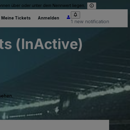
können über oder unter dem Nennwert liegen.
Meine Tickets
Anmelden
1 new notification
s (InActive)
 sehen.