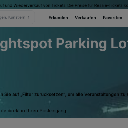
Kauf und Wiederverkauf von Tickets. Die Preise für Resale-Tickets 
Erkunden
Verkaufen
Favoriten
htspot Parking Lot
en Sie auf „Filter zurücksetzen“, um alle Veranstaltungen zu
te direkt in Ihren Posteingang