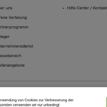
er uns
Hilfe-Center / Kontakt
fene Verteilung
rtnerprogramm
leger
ternehmensdienst
essebereich
ellenangebote
men
inen Geschäftsbedingungen
und die
Datenschutzerklärung
sowie die
Cookie
r Verwendung von Cookies zur Verbesserung der