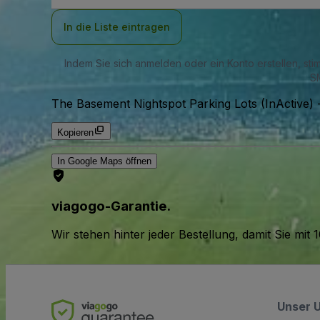
Adresse
In die Liste eintragen
Indem Sie sich anmelden oder ein Konto erstellen, st
SM
The Basement Nightspot Parking Lots (InActive)
Kopieren
In Google Maps öffnen
viagogo-Garantie.
Wir stehen hinter jeder Bestellung, damit Sie m
Unser 