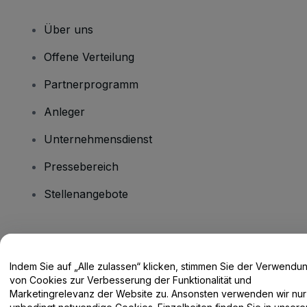
Über uns
Offene Verteilung
Partnerprogramm
Anleger
Unternehmensdienst
Pressebereich
Stellenangebote
Haben Sie Fragen?
Indem Sie auf „Alle zulassen“ klicken, stimmen Sie der Verwendu
Hilfe-Center / Kontakt
von Cookies zur Verbesserung der Funktionalität und
Marketingrelevanz der Website zu. Ansonsten verwenden wir nur