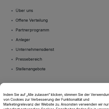
Über uns
Offene Verteilung
Partnerprogramm
Anleger
Unternehmensdienst
Pressebereich
Stellenangebote
Haben Sie Fragen?
Indem Sie auf „Alle zulassen“ klicken, stimmen Sie der Verwendu
Hilfe-Center / Kontakt
von Cookies zur Verbesserung der Funktionalität und
Marketingrelevanz der Website zu. Ansonsten verwenden wir nur