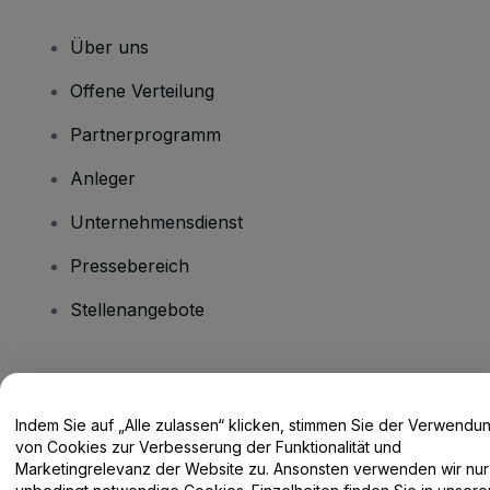
Über uns
Offene Verteilung
Partnerprogramm
Anleger
Unternehmensdienst
Pressebereich
Stellenangebote
Haben Sie Fragen?
Indem Sie auf „Alle zulassen“ klicken, stimmen Sie der Verwendu
Hilfe-Center / Kontakt
von Cookies zur Verbesserung der Funktionalität und
Marketingrelevanz der Website zu. Ansonsten verwenden wir nur