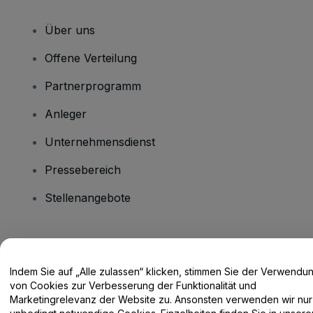
Über uns
Offene Verteilung
Partnerprogramm
Anleger
Unternehmensdienst
Pressebereich
Stellenangebote
Haben Sie Fragen?
Indem Sie auf „Alle zulassen“ klicken, stimmen Sie der Verwendu
Hilfe-Center / Kontakt
von Cookies zur Verbesserung der Funktionalität und
Marketingrelevanz der Website zu. Ansonsten verwenden wir nur