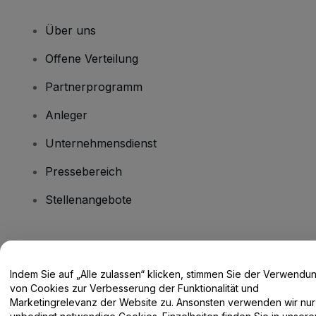
Über uns
Offene Verteilung
Partnerprogramm
Anleger
Unternehmensdienst
Pressebereich
Stellenangebote
Haben Sie Fragen?
Indem Sie auf „Alle zulassen“ klicken, stimmen Sie der Verwendu
Hilfe-Center / Kontakt
von Cookies zur Verbesserung der Funktionalität und
Marketingrelevanz der Website zu. Ansonsten verwenden wir nur