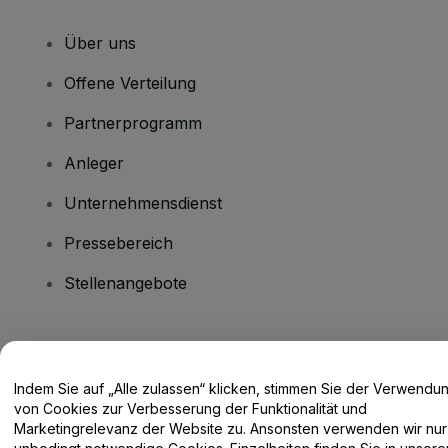
Über uns
Offene Verteilung
Partnerprogramm
Anleger
Unternehmensdienst
Pressebereich
Stellenangebote
Haben Sie Fragen?
Indem Sie auf „Alle zulassen“ klicken, stimmen Sie der Verwendu
Hilfe-Center / Kontakt
von Cookies zur Verbesserung der Funktionalität und
Marketingrelevanz der Website zu. Ansonsten verwenden wir nur