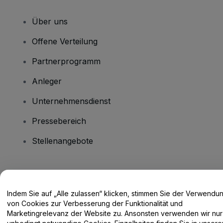
Über uns
Offene Verteilung
Partnerprogramm
Anleger
Unternehmensdienst
Pressebereich
Stellenangebote
Haben Sie Fragen?
Indem Sie auf „Alle zulassen“ klicken, stimmen Sie der Verwendu
Hilfe-Center / Kontakt
von Cookies zur Verbesserung der Funktionalität und
Marketingrelevanz der Website zu. Ansonsten verwenden wir nur