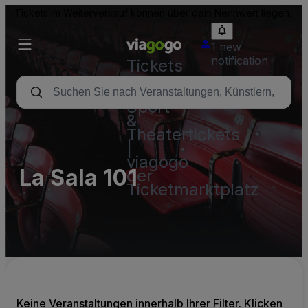
Tickets im Weiterverkauf können über dem Nennwert liegen.
1 new
notification
Tickets
-
Konzert-,
Sport-
&
Theatertickets
|
viagogo
La Sala 101
der
Ticketmarktplatz
Keine Veranstaltungen innerhalb Ihrer Filter. Klicken