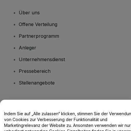
Über uns
Offene Verteilung
Partnerprogramm
Anleger
Unternehmensdienst
Pressebereich
Stellenangebote
Haben Sie Fragen?
Indem Sie auf „Alle zulassen“ klicken, stimmen Sie der Verwendu
Hilfe-Center / Kontakt
von Cookies zur Verbesserung der Funktionalität und
Marketingrelevanz der Website zu. Ansonsten verwenden wir nur