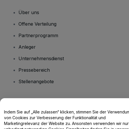
Über uns
Offene Verteilung
Partnerprogramm
Anleger
Unternehmensdienst
Pressebereich
Stellenangebote
Haben Sie Fragen?
Indem Sie auf „Alle zulassen“ klicken, stimmen Sie der Verwendu
Hilfe-Center / Kontakt
von Cookies zur Verbesserung der Funktionalität und
Marketingrelevanz der Website zu. Ansonsten verwenden wir nur