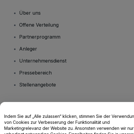
Über uns
Offene Verteilung
Partnerprogramm
Anleger
Unternehmensdienst
Pressebereich
Stellenangebote
Haben Sie Fragen?
Indem Sie auf „Alle zulassen“ klicken, stimmen Sie der Verwendu
Hilfe-Center / Kontakt
von Cookies zur Verbesserung der Funktionalität und
Marketingrelevanz der Website zu. Ansonsten verwenden wir nur