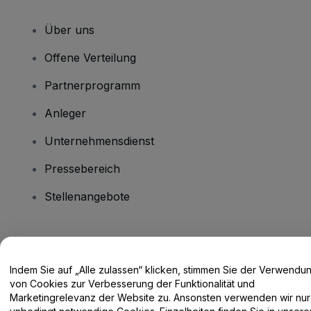
Über uns
Offene Verteilung
Partnerprogramm
Anleger
Unternehmensdienst
Pressebereich
Stellenangebote
Haben Sie Fragen?
Indem Sie auf „Alle zulassen“ klicken, stimmen Sie der Verwendu
Hilfe-Center / Kontakt
von Cookies zur Verbesserung der Funktionalität und
Marketingrelevanz der Website zu. Ansonsten verwenden wir nur