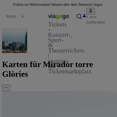
Tickets im Weiterverkauf können über dem Nennwert liegen.
Menü
1 new
notification
Tickets
-
Konzert-,
Sport-
&
Theatertickets
|
viagogo
Karten für Mirador torre
der
Ticketmarktplatz
Glòries