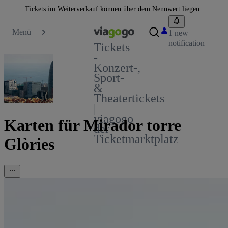
Tickets im Weiterverkauf können über dem Nennwert liegen.
Menü
1 new
notification
Tickets
-
Konzert-,
Sport-
&
Theatertickets
|
viagogo
Karten für Mirador torre
der
Ticketmarktplatz
Glòries