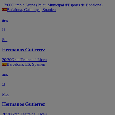
17:00
Olimpic Arena (Palau Municipal d'Esports de Badalona)
Badalona, Catalunya, Spanien
Aug.
30
So.
Hermanos Gutierrez
20:30
Gran Teatre del Liceu
Barcelona, ES, Spanien
Aug.
31
Mo.
Hermanos Gutierrez
20:30
Gran Teatre del Liceu