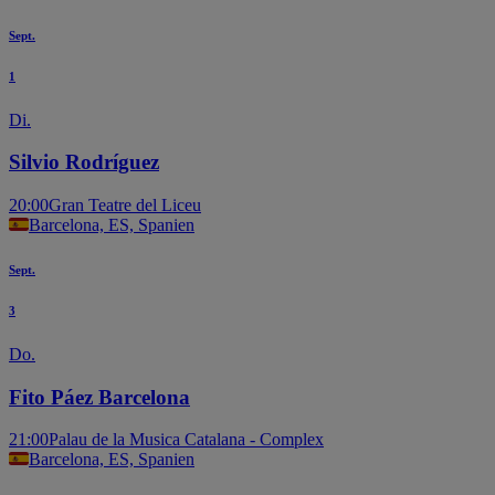
Sept.
1
Di.
Silvio Rodríguez
20:00
Gran Teatre del Liceu
Barcelona, ES, Spanien
Sept.
3
Do.
Fito Páez Barcelona
21:00
Palau de la Musica Catalana - Complex
Barcelona, ES, Spanien