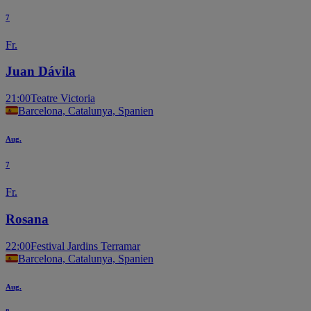
7
Fr.
Juan Dávila
21:00
Teatre Victoria
Barcelona, Catalunya, Spanien
Aug.
7
Fr.
Rosana
22:00
Festival Jardins Terramar
Barcelona, Catalunya, Spanien
Aug.