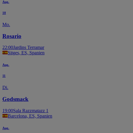
Aug.
10
Mo.
Rosario
22:00
Jardins Terramar
Sitges, ES, Spanien
Aug.
11
Di.
Godsmack
19:00
Sala Razzmatazz 1
Barcelona, ES, Spanien
Aug.