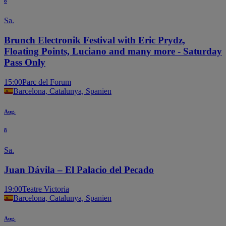
8
Sa.
Brunch Electronik Festival with Eric Prydz,
Floating Points, Luciano and many more - Saturday
Pass Only
15:00
Parc del Forum
Barcelona, Catalunya, Spanien
Aug.
8
Sa.
Juan Dávila – El Palacio del Pecado
19:00
Teatre Victoria
Barcelona, Catalunya, Spanien
Aug.