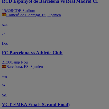
RCD Espanyol de Barcelona vs Real Madrid CF
15:30
RCDE Stadium
Cornellà de Llobregat, ES, Spanien
Aug.
27
Do.
FC Barcelona vs Athletic Club
21:00
Camp Nou
Barcelona, ES, Spanien
Aug.
30
So.
VCT EMEA Finals (Grand Final)