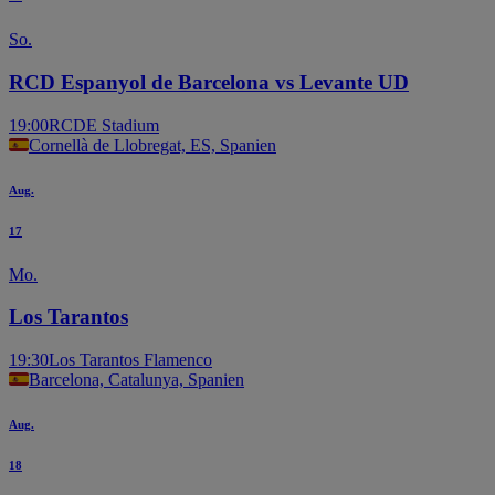
So.
RCD Espanyol de Barcelona vs Levante UD
19:00
RCDE Stadium
Cornellà de Llobregat, ES, Spanien
Aug.
17
Mo.
Los Tarantos
19:30
Los Tarantos Flamenco
Barcelona, Catalunya, Spanien
Aug.
18