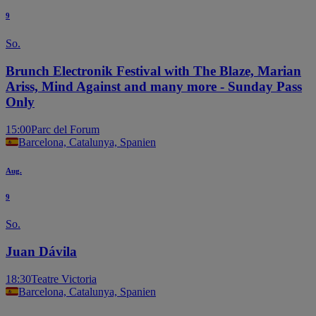
9
So.
Brunch Electronik Festival with The Blaze, Marian
Ariss, Mind Against and many more - Sunday Pass
Only
15:00
Parc del Forum
Barcelona, Catalunya, Spanien
Aug.
9
So.
Juan Dávila
18:30
Teatre Victoria
Barcelona, Catalunya, Spanien