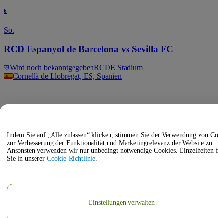
6
So.
RCD Espanyol de Barcelona vs Sevilla FC
Wird noch bekanntgegeben
RCDE Stadium
Cornellà de Llobregat, ES, Spanien
Indem Sie auf „Alle zulassen“ klicken, stimmen Sie der Verwendung von Co
zur Verbesserung der Funktionalität und Marketingrelevanz der Website zu.
Ansonsten verwenden wir nur unbedingt notwendige Cookies. Einzelheiten 
Sie in unserer
Cookie-Richtlinie
.
Einstellungen verwalten