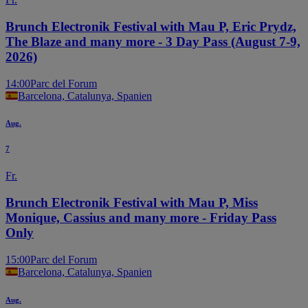
Brunch Electronik Festival with Mau P, Eric Prydz,
The Blaze and many more - 3 Day Pass (August 7-9,
2026)
14:00
Parc del Forum
Barcelona, Catalunya, Spanien
Aug.
7
Fr.
Brunch Electronik Festival with Mau P, Miss
Monique, Cassius and many more - Friday Pass
Only
15:00
Parc del Forum
Barcelona, Catalunya, Spanien
Aug.