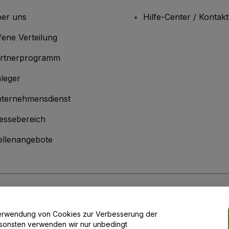
er uns
Hilfe-Center / Kontakt
fene Verteilung
rtnerprogramm
leger
ternehmensdienst
essebereich
ellenangebote
men
inen Geschäftsbedingungen
und die
Datenschutzerklärung
sowie die
Cookie
r Verwendung von Cookies zur Verbesserung der