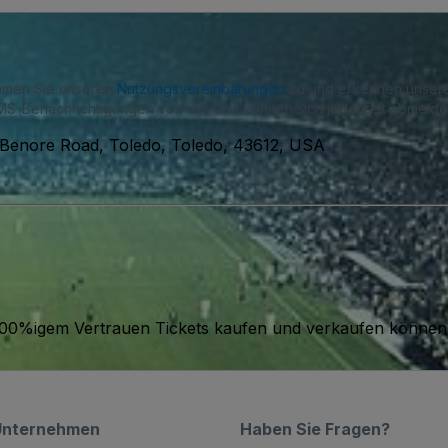
immen Sie unseren
Nutzungsvereinbarungen
zu und erkennen unse
S-Benachrichtigungen von uns und können sich jederzeit abmelde
Benore Road, Toledo, Toledo, 43612, USA
it 100%igem Vertrauen Tickets kaufen und verkaufen können
Unternehmen
Haben Sie Fragen?