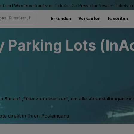
Kauf und Wiederverkauf von Tickets. Die Preise für Resale-Tickets 
Erkunden
Verkaufen
Favoriten
Parking Lots (InAc
en Sie auf „Filter zurücksetzen“, um alle Veranstaltungen zu
te direkt in Ihren Posteingang