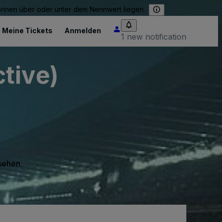
können über oder unter dem Nennwert liegen.
Meine Tickets
Anmelden
1 new notification
tive)
 sehen.