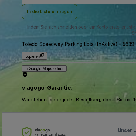
Adresse
In die Liste eintragen
Indem Sie sich anmelden oder ein Konto erstellen, st
SM
Toledo Speedway Parking Lots (InActive)
-
5639 
Kopieren
In Google Maps öffnen
viagogo-Garantie.
Wir stehen hinter jeder Bestellung, damit Sie m
Unser 