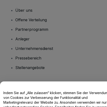
Über uns
Offene Verteilung
Partnerprogramm
Anleger
Unternehmensdienst
Pressebereich
Stellenangebote
Haben Sie Fragen?
Indem Sie auf „Alle zulassen“ klicken, stimmen Sie der Verwendu
Hilfe-Center / Kontakt
von Cookies zur Verbesserung der Funktionalität und
Marketingrelevanz der Website zu. Ansonsten verwenden wir nur